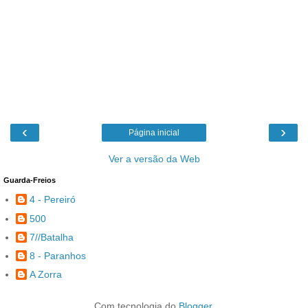
‹
›
Página inicial
Ver a versão da Web
Guarda-Freios
4 - Pereiró
500
7//Batalha
8 - Paranhos
A Zorra
Com tecnologia do
Blogger
.