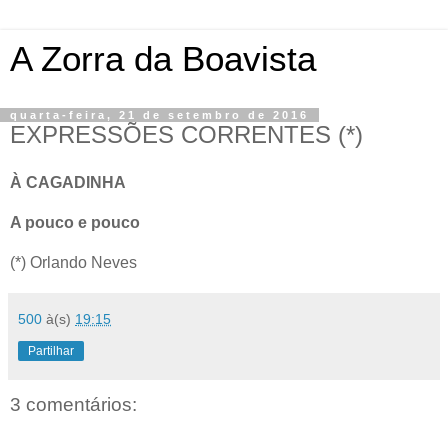
A Zorra da Boavista
quarta-feira, 21 de setembro de 2016
EXPRESSÕES CORRENTES (*)
À CAGADINHA
A pouco e pouco
(*) Orlando Neves
500
à(s)
19:15
Partilhar
3 comentários: